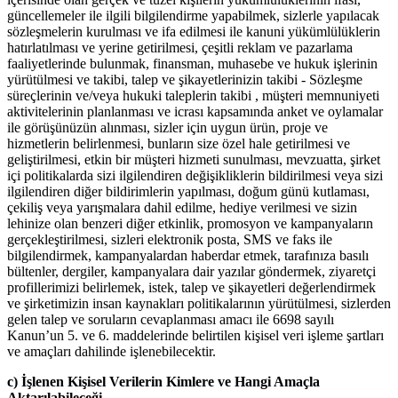
güncellemeler ile ilgili bilgilendirme yapabilmek, sizlerle yapılacak
sözleşmelerin kurulması ve ifa edilmesi ile kanuni yükümlülüklerin
hatırlatılması ve yerine getirilmesi, çeşitli reklam ve pazarlama
faaliyetlerinde bulunmak, finansman, muhasebe ve hukuk işlerinin
yürütülmesi ve takibi, talep ve şikayetlerinizin takibi - Sözleşme
süreçlerinin ve/veya hukuki taleplerin takibi , müşteri memnuniyeti
aktivitelerinin planlanması ve icrası kapsamında anket ve oylamalar
ile görüşünüzün alınması, sizler için uygun ürün, proje ve
hizmetlerin belirlenmesi, bunların size özel hale getirilmesi ve
geliştirilmesi, etkin bir müşteri hizmeti sunulması, mevzuatta, şirket
içi politikalarda sizi ilgilendiren değişikliklerin bildirilmesi veya sizi
ilgilendiren diğer bildirimlerin yapılması, doğum günü kutlaması,
çekiliş veya yarışmalara dahil edilme, hediye verilmesi ve sizin
lehinize olan benzeri diğer etkinlik, promosyon ve kampanyaların
gerçekleştirilmesi, sizleri elektronik posta, SMS ve faks ile
bilgilendirmek, kampanyalardan haberdar etmek, tarafınıza basılı
bültenler, dergiler, kampanyalara dair yazılar göndermek, ziyaretçi
profillerimizi belirlemek, istek, talep ve şikayetleri değerlendirmek
ve şirketimizin insan kaynakları politikalarının yürütülmesi, sizlerden
gelen talep ve soruların cevaplanması amacı ile 6698 sayılı
Kanun’un 5. ve 6. maddelerinde belirtilen kişisel veri işleme şartları
ve amaçları dahilinde işlenebilecektir.
c) İşlenen Kişisel Verilerin Kimlere ve Hangi Amaçla
Aktarılabileceği