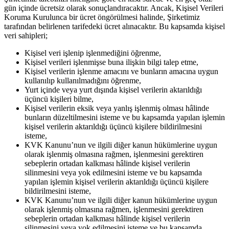
gün içinde ücretsiz olarak sonuçlandıracaktır. Ancak, Kişisel Verileri
Koruma Kurulunca bir ücret öngörülmesi halinde, Şirketimiz
tarafından belirlenen tarifedeki ücret alınacaktır. Bu kapsamda kişisel
veri sahipleri;
Kişisel veri işlenip işlenmediğini öğrenme,
Kişisel verileri işlenmişse buna ilişkin bilgi talep etme,
Kişisel verilerin işlenme amacını ve bunların amacına uygun
kullanılıp kullanılmadığını öğrenme,
Yurt içinde veya yurt dışında kişisel verilerin aktarıldığı
üçüncü kişileri bilme,
Kişisel verilerin eksik veya yanlış işlenmiş olması hâlinde
bunların düzeltilmesini isteme ve bu kapsamda yapılan işlemin
kişisel verilerin aktarıldığı üçüncü kişilere bildirilmesini
isteme,
KVK Kanunu’nun ve ilgili diğer kanun hükümlerine uygun
olarak işlenmiş olmasına rağmen, işlenmesini gerektiren
sebeplerin ortadan kalkması hâlinde kişisel verilerin
silinmesini veya yok edilmesini isteme ve bu kapsamda
yapılan işlemin kişisel verilerin aktarıldığı üçüncü kişilere
bildirilmesini isteme,
KVK Kanunu’nun ve ilgili diğer kanun hükümlerine uygun
olarak işlenmiş olmasına rağmen, işlenmesini gerektiren
sebeplerin ortadan kalkması hâlinde kişisel verilerin
silinmesini veya yok edilmesini isteme ve bu kapsamda