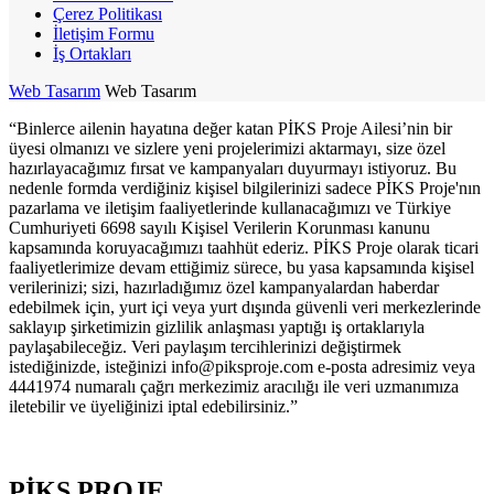
Çerez Politikası
İletişim Formu
İş Ortakları
Web Tasarım
Web Tasarım
“Binlerce ailenin hayatına değer katan PİKS Proje Ailesi’nin bir
üyesi olmanızı ve sizlere yeni projelerimizi aktarmayı, size özel
hazırlayacağımız fırsat ve kampanyaları duyurmayı istiyoruz. Bu
nedenle formda verdiğiniz kişisel bilgilerinizi sadece PİKS Proje'nın
pazarlama ve iletişim faaliyetlerinde kullanacağımızı ve Türkiye
Cumhuriyeti 6698 sayılı Kişisel Verilerin Korunması kanunu
kapsamında koruyacağımızı taahhüt ederiz. PİKS Proje olarak ticari
faaliyetlerimize devam ettiğimiz sürece, bu yasa kapsamında kişisel
verilerinizi; sizi, hazırladığımız özel kampanyalardan haberdar
edebilmek için, yurt içi veya yurt dışında güvenli veri merkezlerinde
saklayıp şirketimizin gizlilik anlaşması yaptığı iş ortaklarıyla
paylaşabileceğiz. Veri paylaşım tercihlerinizi değiştirmek
istediğinizde, isteğinizi
info@piksproje.com
e-posta adresimiz veya
4441974 numaralı çağrı merkezimiz aracılığı ile veri uzmanımıza
iletebilir ve üyeliğinizi iptal edebilirsiniz.”
PİKS PROJE