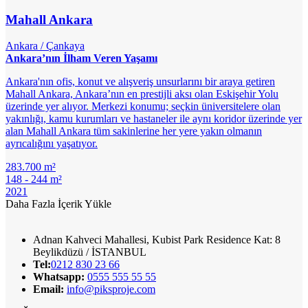
Mahall Ankara
Ankara / Çankaya
Ankara’nın İlham Veren Yaşamı
Ankara'nın ofis, konut ve alışveriş unsurlarını bir araya getiren
Mahall Ankara, Ankara’nın en prestijli aksı olan Eskişehir Yolu
üzerinde yer alıyor. Merkezi konumu; seçkin üniversitelere olan
yakınlığı, kamu kurumları ve hastaneler ile aynı koridor üzerinde yer
alan Mahall Ankara tüm sakinlerine her yere yakın olmanın
ayrıcalığını yaşatıyor.
283.700 m²
148 - 244 m²
2021
Daha Fazla İçerik Yükle
Adnan Kahveci Mahallesi, Kubist Park Residence Kat: 8
Beylikdüzü / İSTANBUL
Tel:
0212 830 23 66
Whatsapp:
0555 555 55 55
Email:
info@piksproje.com