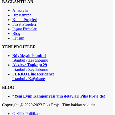
BAĞLANTILAR
Anasayfa
Biz Kimiz?
Konut Projeleri
Fırsat Projeleri
İnşaat Firmaları
Blog
İletişim
YENİ PROJELER
Büyükyalı İstanbul
İstanbul / Zeytinburnu
Akzirve Topkapı 29
İstanbul / Zeytinburnu
FERKO Line Residence
İstanbul / Kağıthane
BLOG
“Yeni Evim Kampanyası”nın detayları Piks Proje’de!
Copyright @ 2020-2023 Piks Proje | Tüm hakları saklıdır.
Gizlilik Politikası