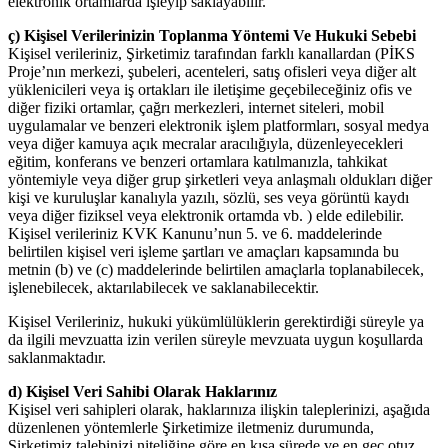
elektronik ortamlarda işleyip saklayabilir.
ç) Kişisel Verilerinizin Toplanma Yöntemi Ve Hukuki Sebebi
Kişisel verileriniz, Şirketimiz tarafından farklı kanallardan (PİKS
Proje’nın merkezi, şubeleri, acenteleri, satış ofisleri veya diğer alt
yüklenicileri veya iş ortakları ile iletişime geçebileceğiniz ofis ve
diğer fiziki ortamlar, çağrı merkezleri, internet siteleri, mobil
uygulamalar ve benzeri elektronik işlem platformları, sosyal medya
veya diğer kamuya açık mecralar aracılığıyla, düzenleyecekleri
eğitim, konferans ve benzeri ortamlara katılmanızla, tahkikat
yöntemiyle veya diğer grup şirketleri veya anlaşmalı oldukları diğer
kişi ve kuruluşlar kanalıyla yazılı, sözlü, ses veya görüntü kaydı
veya diğer fiziksel veya elektronik ortamda vb. ) elde edilebilir.
Kişisel verileriniz KVK Kanunu’nun 5. ve 6. maddelerinde
belirtilen kişisel veri işleme şartları ve amaçları kapsamında bu
metnin (b) ve (c) maddelerinde belirtilen amaçlarla toplanabilecek,
işlenebilecek, aktarılabilecek ve saklanabilecektir.
Kişisel Verileriniz, hukuki yükümlülüklerin gerektirdiği süreyle ya
da ilgili mevzuatta izin verilen süreyle mevzuata uygun koşullarda
saklanmaktadır.
d) Kişisel Veri Sahibi Olarak Haklarınız
Kişisel veri sahipleri olarak, haklarınıza ilişkin taleplerinizi, aşağıda
düzenlenen yöntemlerle Şirketimize iletmeniz durumunda,
Şirketimiz talebinizi niteliğine göre en kısa sürede ve en geç otuz