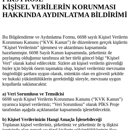
KİŞİSEL VERİLERİN KORUNMASI
HAKKINDA AYDINLATMA BİLDİRİMİ
Bu Bilgilendirme ve Aydınlatma Formu, 6698 sayılı Kişisel Verilerin
Korunması Kanunu (“KVK Kanun”) ile düzenlenen gerçek kişilerin
“Kişisel Verilerinin” işlenmesi ve aktarılması kapsamında
hazırlanmıştır. 6698 Sayılı Kanun kapsamında, şirketimiz ile
paylaşmış olduğunuz tarafınıza ait her türlü güncel bilgi “Kişisel
Veri” olarak kabul edilecektir. Sizlere ait kişisel verilerin güvenliği
bizler için büyük önem taşımakta olup, kişisel verileriniz mevzuatın
öngördüğü şartlara uygun olarak, mümkün olan en güvenli şekilde
ve hukuki yükümlülüklerin gerektirdiği süreyle, mevzuata uygun
koşullarda saklanacaktır.
a) Veri Sorumlusu ve Temsilcisi
6698 sayılı Kişisel Verilerin Korunması Kanunu (“KVK Kanun”)
uyarınca kişisel verileriniz; “Veri Sorumlusu” olarak PİKS Proje
tarafından aşağıda açıklananlar kapsamında işlenebilecektir.
b) Kişisel Verilerinizin Hangi Amaçla İşlenebileceği
Toplanan kişisel verileriniz, şirketimiz ve şirketimiz ile iş ilişkisi
içerisinde olan gerçek ve tüzel kişilerin yükümlülüklerinin ifası,