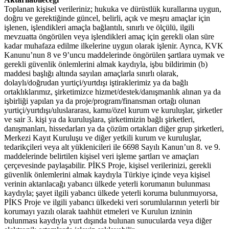
Toplanan kişisel verileriniz; hukuka ve dürüstlük kurallarına uygun,
doğru ve gerektiğinde güncel, belirli, açık ve meşru amaçlar için
işlenen, işlendikleri amaçla bağlantılı, sınırlı ve ölçülü, ilgili
mevzuatta öngörülen veya işlendikleri amaç için gerekli olan süre
kadar muhafaza edilme ilkelerine uygun olarak işlenir. Ayrıca, KVK
Kanunu’nun 8 ve 9’uncu maddelerinde öngörülen şartlara uymak ve
gerekli güvenlik önlemlerini almak kaydıyla, işbu bildirimin (b)
maddesi başlığı altında sayılan amaçlarla sınırlı olarak,
dolaylı/doğrudan yurtiçi/yurtdışı iştiraklerimiz ya da bağlı
ortaklıklarımız, şirketimizce hizmet/destek/danışmanlık alınan ya da
işbirliği yapılan ya da proje/program/finansman ortağı olunan
yurtiçi/yurtdışı/uluslararası, kamu/özel kurum ve kuruluşlar, şirketler
ve sair 3. kişi ya da kuruluşlara, şirketimizin bağlı şirketleri,
danışmanları, hissedarları ya da çözüm ortakları diğer grup şirketleri,
Merkezi Kayıt Kuruluşu ve diğer yetkili kurum ve kuruluşlar,
tedarikçileri veya alt yüklenicileri ile 6698 Sayılı Kanun’un 8. ve 9.
maddelerinde belirtilen kişisel veri işleme şartları ve amaçları
çerçevesinde paylaşabilir. PİKS Proje, kişisel verilerinizi, gerekli
güvenlik önlemlerini almak kaydıyla Türkiye içinde veya kişisel
verinin aktarılacağı yabancı ülkede yeterli korumanın bulunması
kaydıyla; şayet ilgili yabancı ülkede yeterli koruma bulunmuyorsa,
PİKS Proje ve ilgili yabancı ülkedeki veri sorumlularının yeterli bir
korumayı yazılı olarak taahhüt etmeleri ve Kurulun izninin
bulunması kaydıyla yurt dışında bulunan sunucularda veya diğer