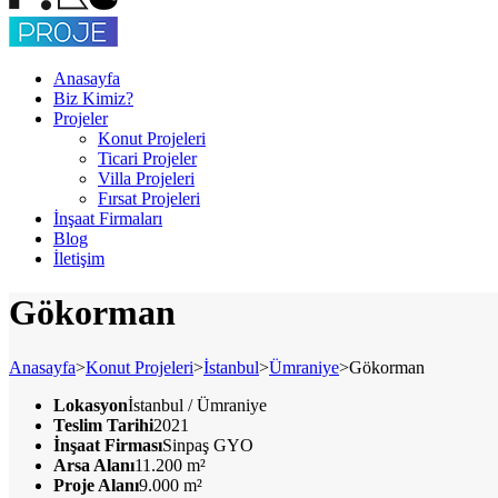
Anasayfa
Biz Kimiz?
Projeler
Konut Projeleri
Ticari Projeler
Villa Projeleri
Fırsat Projeleri
İnşaat Firmaları
Blog
İletişim
Gökorman
Anasayfa
>
Konut Projeleri
>
İstanbul
>
Ümraniye
>
Gökorman
Lokasyon
İstanbul / Ümraniye
Teslim Tarihi
2021
İnşaat Firması
Sinpaş GYO
Arsa Alanı
11.200 m²
Proje Alanı
9.000 m²