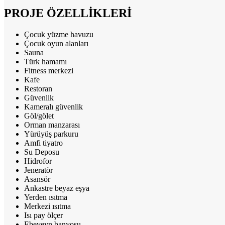
PROJE ÖZELLİKLERİ
Çocuk yüzme havuzu
Çocuk oyun alanları
Sauna
Türk hamamı
Fitness merkezi
Kafe
Restoran
Güvenlik
Kameralı güvenlik
Göl/gölet
Orman manzarası
Yürüyüş parkuru
Amfi tiyatro
Su Deposu
Hidrofor
Jeneratör
Asansör
Ankastre beyaz eşya
Yerden ısıtma
Merkezi ısıtma
Isı pay ölçer
Ebeveyn banyosu