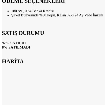
ÖDEME SEÇENEKLERİ
180 Ay , 0.64 Banka Kredisi
Şirket Bünyesinde %50 Peşin, Kalan %50 24 Ay Vade İmkanı
SATIŞ DURUMU
92% SATILDI
8% SATILMADI
HARİTA